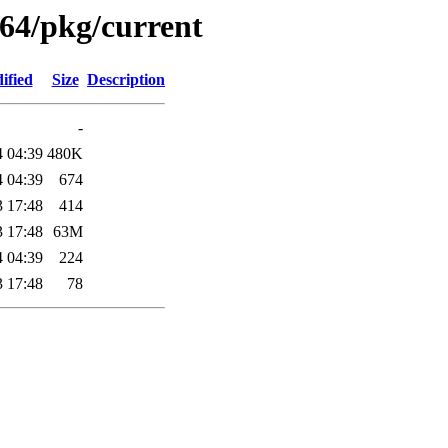
64/pkg/current
ified
Size
Description
-
4 04:39
480K
4 04:39
674
3 17:48
414
3 17:48
63M
4 04:39
224
3 17:48
78